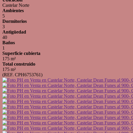
Castelar Norte
Ambientes
5
Dormitorios
3
Antigüedad
40
Baños
1
Superficie cubierta
175 m²
Total construido
175 m²
(REF. CPH6753761)