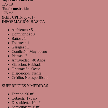
175 m²
Total construido
175 m²
(REF. CPH6753761)
INFORMACIÓN BÁSICA
Ambientes : 5
Dormitorios : 3
Baños : 1
Toilettes : 1
Garages : 1
Condición: Muy bueno
Plantas : 2
Antigüedad : 40 Años
Situación: Habitada
Orientación: Oeste
Disposición: Frente
Crédito: No especificado
SUPERFICIES Y MEDIDAS
Terreno: 90 m²
Cubierta: 175 m²
Descubierta: 10 m²
Semicubierta: 6 m²