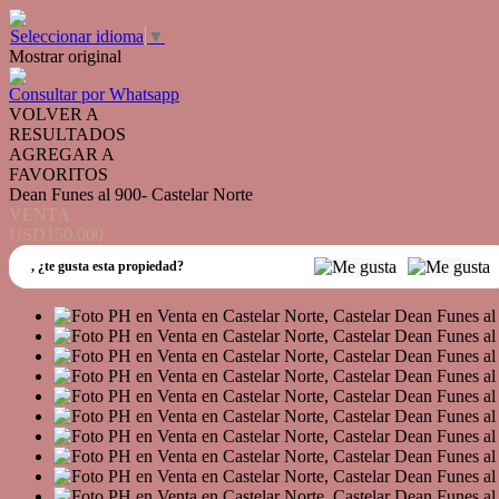
Seleccionar idioma
▼
Mostrar original
Consultar por Whatsapp
VOLVER A
RESULTADOS
AGREGAR A
FAVORITOS
Dean Funes al 900- Castelar Norte
VENTA
USD150.000
,
¿te gusta esta propiedad?