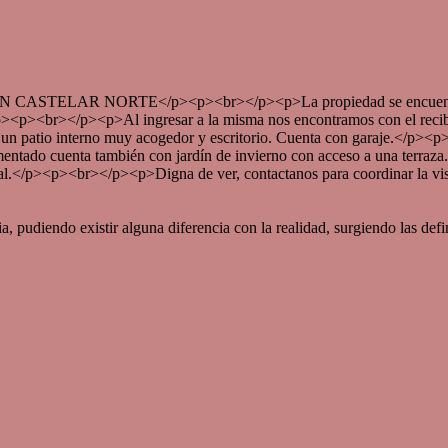
 NORTE</p><p><br></p><p>La propiedad se encuentra al frente
/p><p><br></p><p>Al ingresar a la misma nos encontramos con el recibid
a un patio interno muy acogedor y escritorio. Cuenta con garaje.</p><p
mentado cuenta también con jardín de invierno con acceso a una terra
entral.</p><p><br></p><p>Digna de ver, contactanos para coordinar 
pudiendo existir alguna diferencia con la realidad, surgiendo las defini