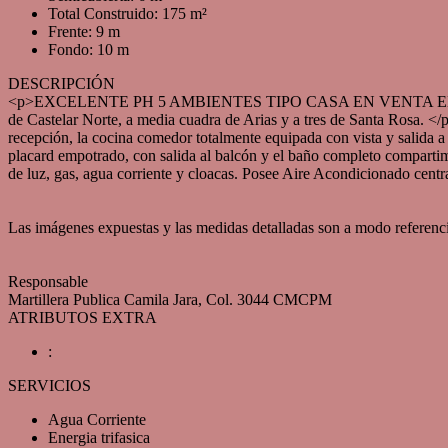
Total Construido: 175 m²
Frente: 9 m
Fondo: 10 m
DESCRIPCIÓN
<p>EXCELENTE PH 5 AMBIENTES TIPO CASA EN VENTA EN CASTELAR
de Castelar Norte, a media cuadra de Arias y a tres de Santa Rosa. <
recepción, la cocina comedor totalmente equipada con vista y salida 
placard empotrado, con salida al balcón y el baño completo comparti
de luz, gas, agua corriente y cloacas. Posee Aire Acondicionado c
Las imágenes expuestas y las medidas detalladas son a modo referencia, 
Responsable
Martillera Publica Camila Jara, Col. 3044 CMCPM
ATRIBUTOS EXTRA
:
SERVICIOS
Agua Corriente
Energia trifasica