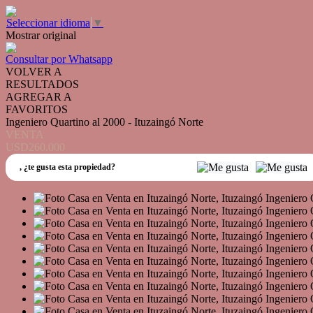
Seleccionar idioma
▼
Mostrar original
Consultar por Whatsapp
VOLVER A
RESULTADOS
AGREGAR A
FAVORITOS
Ingeniero Quartino al 2000 - Ituzaingó Norte
VENTA
USD260.000
,
¿te gusta esta propiedad?