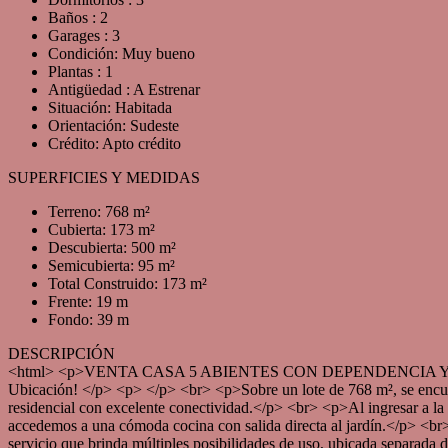
Baños : 2
Garages : 3
Condición: Muy bueno
Plantas : 1
Antigüedad : A Estrenar
Situación: Habitada
Orientación: Sudeste
Crédito: Apto crédito
SUPERFICIES Y MEDIDAS
Terreno: 768 m²
Cubierta: 173 m²
Descubierta: 500 m²
Semicubierta: 95 m²
Total Construido: 173 m²
Frente: 19 m
Fondo: 39 m
DESCRIPCIÓN
<html> <p>VENTA CASA 5 ABIENTES CON DEPENDENCIA Y PAR
Ubicación! </p> <p> </p> <br> <p>Sobre un lote de 768 m², se encuen
residencial con excelente conectividad.</p> <br> <p>Al ingresar a la v
accedemos a una cómoda cocina con salida directa al jardín.</p> <br>
servicio que brinda múltiples posibilidades de uso, ubicada separada 