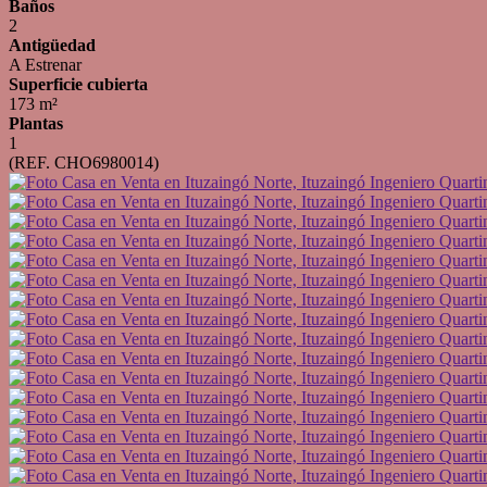
Baños
2
Antigüedad
A Estrenar
Superficie cubierta
173 m²
Plantas
1
(REF. CHO6980014)