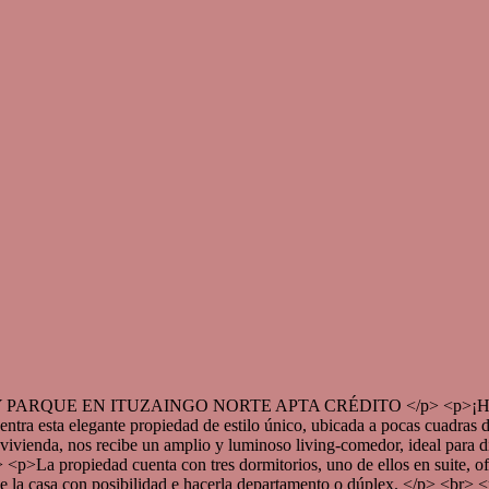
QUE EN ITUZAINGO NORTE APTA CRÉDITO </p> <p>¡Hermosa C
tra esta elegante propiedad de estilo único, ubicada a pocas cuadras 
ivienda, nos recibe un amplio y luminoso living-comedor, ideal para disf
 <p>La propiedad cuenta con tres dormitorios, uno de ellos en suite, 
de la casa con posibilidad e hacerla departamento o dúplex. </p> <br> <