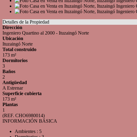
Detalles de la Propiedad
Dirección
Ingeniero Quartino al 2000 - Ituzaingó Norte
Ubicación
Ituzaingó Norte
Total construido
173 m²
Dormitorios
3
Baños
2
Antigüedad
A Estrenar
Superficie cubierta
173 m²
Plantas
1
(REF. CHO6980014)
INFORMACIÓN BÁSICA
Ambientes : 5
Dormitorios : 3