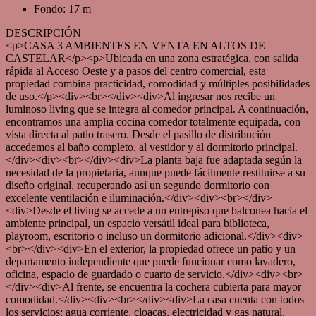
Fondo: 17 m
DESCRIPCIÓN
<p>CASA 3 AMBIENTES EN VENTA EN ALTOS DE
CASTELAR</p><p>Ubicada en una zona estratégica, con salida
rápida al Acceso Oeste y a pasos del centro comercial, esta
propiedad combina practicidad, comodidad y múltiples posibilidades
de uso.</p><div><br></div><div>Al ingresar nos recibe un
luminoso living que se integra al comedor principal. A continuación,
encontramos una amplia cocina comedor totalmente equipada, con
vista directa al patio trasero. Desde el pasillo de distribución
accedemos al baño completo, al vestidor y al dormitorio principal.
</div><div><br></div><div>La planta baja fue adaptada según la
necesidad de la propietaria, aunque puede fácilmente restituirse a su
diseño original, recuperando así un segundo dormitorio con
excelente ventilación e iluminación.</div><div><br></div>
<div>Desde el living se accede a un entrepiso que balconea hacia el
ambiente principal, un espacio versátil ideal para biblioteca,
playroom, escritorio o incluso un dormitorio adicional.</div><div>
<br></div><div>En el exterior, la propiedad ofrece un patio y un
departamento independiente que puede funcionar como lavadero,
oficina, espacio de guardado o cuarto de servicio.</div><div><br>
</div><div>Al frente, se encuentra la cochera cubierta para mayor
comodidad.</div><div><br></div><div>La casa cuenta con todos
los servicios: agua corriente, cloacas, electricidad y gas natural.