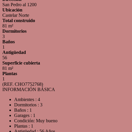
San Pedro al 1200
Ubicación
Castelar Norte
Total construido
81 m²
Dormitorios
3
Baños
1
Antigüedad
56
Superficie cubierta
81 m²
Plantas
1
(REF. CHO7752768)
INFORMACIÓN BÁSICA
Ambientes : 4
Dormitorios : 3
Baños : 1
Garages : 1
Condición: Muy bueno
Plantas : 1
Antigüedad : 56 Años