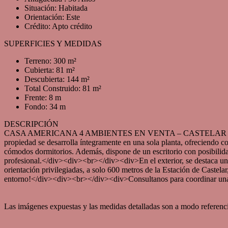
Situación: Habitada
Orientación: Este
Crédito: Apto crédito
SUPERFICIES Y MEDIDAS
Terreno: 300 m²
Cubierta: 81 m²
Descubierta: 144 m²
Total Construido: 81 m²
Frente: 8 m
Fondo: 34 m
DESCRIPCIÓN
CASA AMERICANA 4 AMBIENTES EN VENTA – CASTELAR NORTE<div>
propiedad se desarrolla íntegramente en una sola planta, ofreciend
cómodos dormitorios. Además, dispone de un escritorio con posibilida
profesional.</div><div><br></div><div>En el exterior, se destaca un 
orientación privilegiadas, a solo 600 metros de la Estación de Caste
entorno!</div><div><br></div><div>Consultanos para coordinar una
Las imágenes expuestas y las medidas detalladas son a modo referencia, 