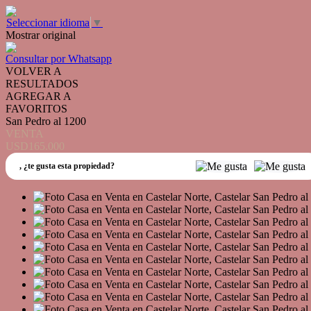
Seleccionar idioma
▼
Mostrar original
Consultar por Whatsapp
VOLVER A
RESULTADOS
AGREGAR A
FAVORITOS
San Pedro al 1200
VENTA
USD165.000
,
¿te gusta esta propiedad?