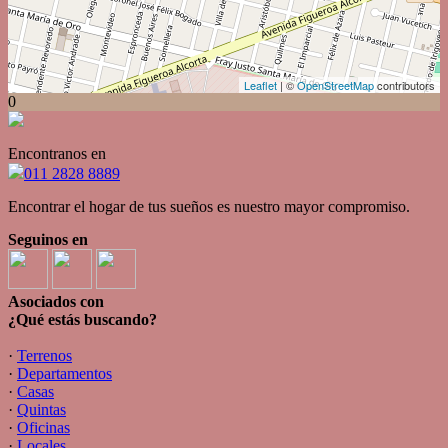
Leaflet
| ©
OpenStreetMap
contributors
0
Encontranos en
011 2828 8889
Encontrar el hogar de tus sueños es nuestro mayor compromiso.
Seguinos en
Asociados con
¿Qué estás buscando?
·
Terrenos
·
Departamentos
·
Casas
·
Quintas
·
Oficinas
·
Locales