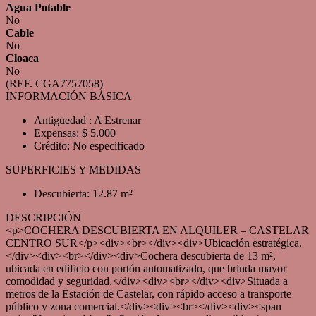
Agua Potable
No
Cable
No
Cloaca
No
(REF. CGA7757058)
INFORMACIÓN BÁSICA
Antigüedad : A Estrenar
Expensas: $ 5.000
Crédito: No especificado
SUPERFICIES Y MEDIDAS
Descubierta: 12.87 m²
DESCRIPCIÓN
<p>COCHERA DESCUBIERTA EN ALQUILER – CASTELAR
CENTRO SUR</p><div><br></div><div>Ubicación estratégica.
</div><div><br></div><div>Cochera descubierta de 13 m²,
ubicada en edificio con portón automatizado, que brinda mayor
comodidad y seguridad.</div><div><br></div><div>Situada a
metros de la Estación de Castelar, con rápido acceso a transporte
público y zona comercial.</div><div><br></div><div><span