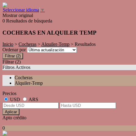
Seleccionar idioma
▼
Mostrar original
0 Resultados de búsqueda
COCHERAS EN ALQUILER TEMP
Inicio
>
Cocheras
>
Alquiler-Temp
> Resultados
Ordenar por
Filtrar
(2)
Filtrar
(2)
Filtros Activos
Cocheras
Alquiler-Temp
Precios
USD
ARS
Aplicar
Apto crédito
0